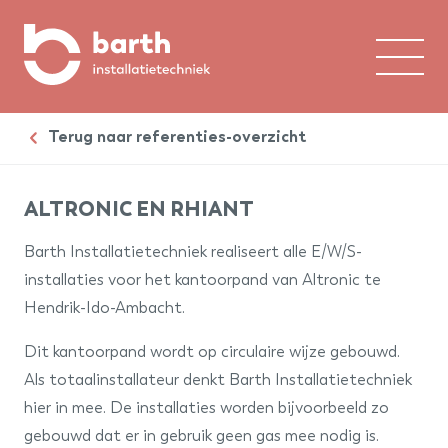
Home
Terug naar referenties-overzicht
Over ons
ALTRONIC EN RHIANT
Expertises
Barth Installatietechniek realiseert alle E/W/S-
Branches
installaties voor het kantoorpand van Altronic te
Hendrik-Ido-Ambacht.
Referenties
Dit kantoorpand wordt op circulaire wijze gebouwd.
Contact
Als totaalinstallateur denkt Barth Installatietechniek
hier in mee. De installaties worden bijvoorbeeld zo
Werken bij
gebouwd dat er in gebruik geen gas mee nodig is.