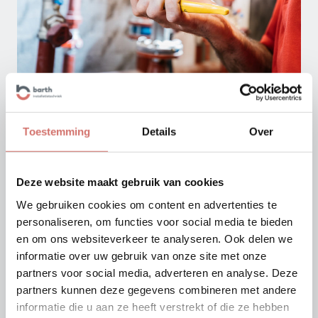
PREVENTIEF EN CORRECTIEF
Toestemming
Details
Over
ONDERHOUD
Zelfs de beste installatie heeft aandacht
Deze website maakt gebruik van cookies
nodig. In geval van storing kunnen onze
We gebruiken cookies om content en advertenties te
monteurs snel ter plaatse zijn. Indien gewenst
personaliseren, om functies voor social media te bieden
leggen we in een SLA responstijden vast
en om ons websiteverkeer te analyseren. Ook delen we
zodat bedrijfskritische installaties de
informatie over uw gebruik van onze site met onze
aandacht krijgen die ze verdienen. Om
partners voor social media, adverteren en analyse. Deze
partners kunnen deze gegevens combineren met andere
storingen te voorkomen, voeren we graag
informatie die u aan ze heeft verstrekt of die ze hebben
preventief onderhoud uit. Dankzij een