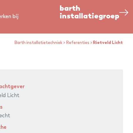
barth
installatiegroep
rken bij
Barth installatietechniek
>
Referenties
>
Rietveld Licht
achtgever
eld Licht
s
recht
che