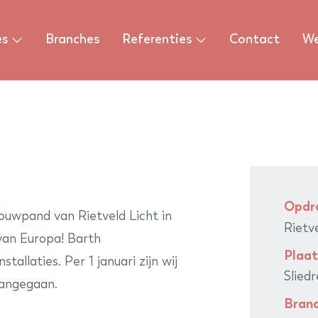
es
Branches
Referenties
Contact
We
Opdr
ouwpand van Rietveld Licht in
Rietv
van Europa! Barth
Plaat
tallaties. Per 1 januari zijn wij
Slied
angegaan.
Bran