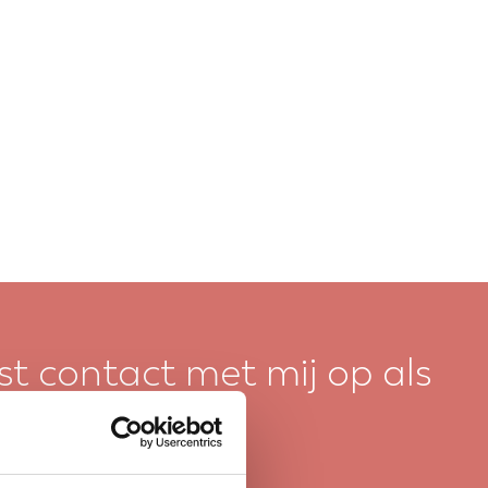
t contact met mij op als
eft’
 Technisch Beheer