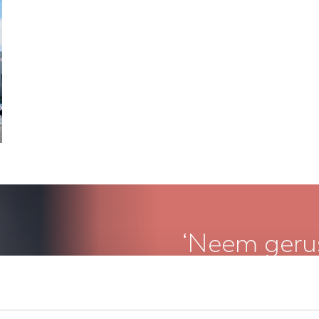
‘Neem gerus
u vragen he
Gerjan Neele
, Manager