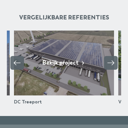
VERGELIJKBARE REFERENTIES
Bekijk project
DC Treeport
VDH