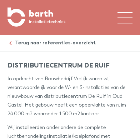
Home
Terug naar referenties-overzicht
Over ons
DISTRIBUTIECENTRUM DE RUIF
Expertises
In opdracht van Bouwbedrijf Vrolijk waren wij
Branches
verantwoordelijk voor de W- en S-installaties van de
nieuwbouw van distributiecentrum De Ruif in Oud
Referenties
Gastel. Het gebouw heeft een oppervlakte van ruim
24.000 m2 waaronder 1.500 m2 kantoor.
Contact
Wij installeerden onder andere de complete
Werken bij
luchtbehandelingsinstallatie/koelplafond met