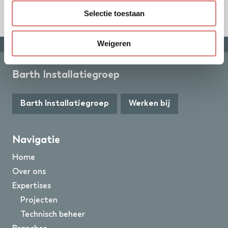
DC Treeport
VDH
Selectie toestaan
Weigeren
Barth Installatiegroep
Barth Installatiegroep
Werken bij
Navigatie
Home
Over ons
Expertises
Projecten
Technisch beheer