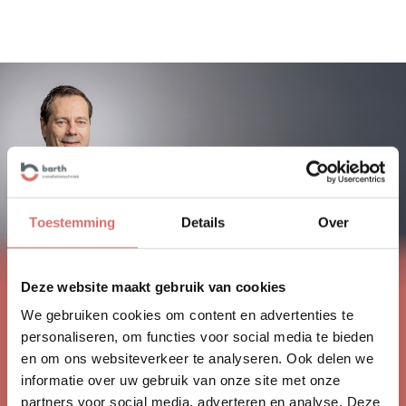
Toestemming
Details
Over
Deze website maakt gebruik van cookies
We gebruiken cookies om content en advertenties te
‘Wij zorgen ervoor dat uw ketel in
personaliseren, om functies voor social media te bieden
perfecte staat is’
en om ons websiteverkeer te analyseren. Ook delen we
informatie over uw gebruik van onze site met onze
Rijndert Barth
, Directeur
partners voor social media, adverteren en analyse. Deze